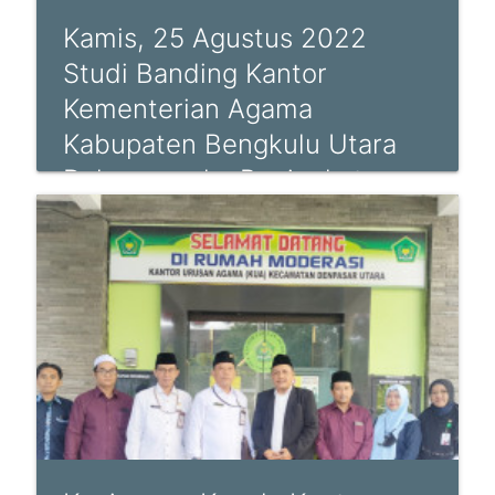
Kamis, 25 Agustus 2022
Studi Banding Kantor
Kementerian Agama
Kabupaten Bengkulu Utara
Dalam rangka Peningkatan
Pelayanan TUSI Persiapan
Revitalitasi KUA Kabupaten
Bengkulu Utara, Kepala
Kantor, Bapak Drs. H.
Ajamalus tiba di Kua
Denpasar Utara diterima o