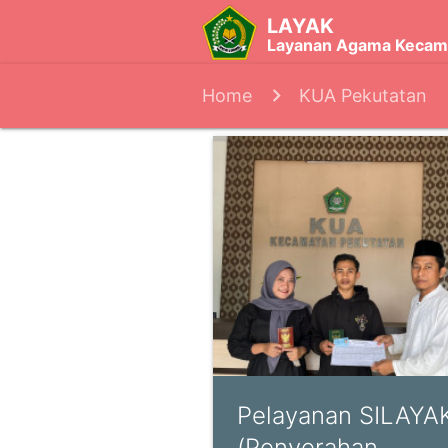
LAYAK
Layanan Agama Kecam
Home
KUA Pekutatan
Pelayanan SILAYA
(Penyerahan