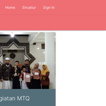
Home
Struktur
Sign In
giatan MTQ