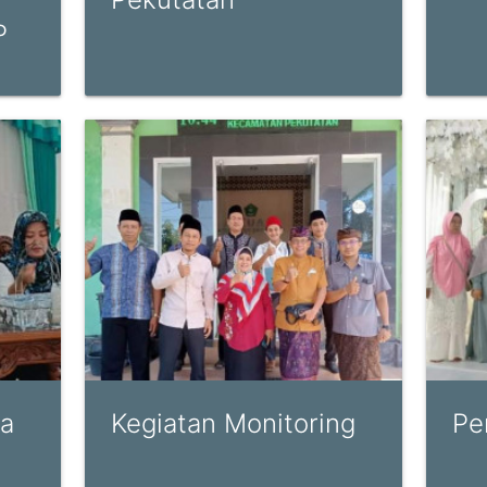
P
a
Kegiatan Monitoring
Pe