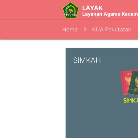
LAYAK
Layanan Agama Kecam
Home
KUA Pekutatan
SIMKAH