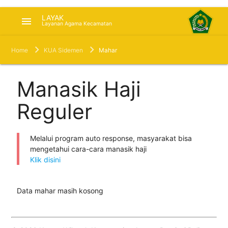
LAYAK
menu
Layanan Agama Kecamatan
Home
KUA Sidemen
Mahar
Manasik Haji
Reguler
Melalui program auto response, masyarakat bisa
mengetahui cara-cara manasik haji
Klik disini
Data mahar masih kosong