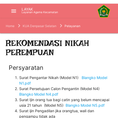
LAYAK
menu
Layanan Agama Kecamatan
Home
KUA Denpasar Selatan
Pelayanan
REKOMENDASI NIKAH
PEREMPUAN
Persyaratan
Surat Pengantar Nikah (Model N1)
Blangko Model
N1.pdf
Surat Persetujuan Calon Pengantin (Model N4)
Blangko Model N4.pdf
Surat Ijin orang tua bagi catin yang belum mencapai
usia 21 tahun (Model N5)
Blangko Model N5.pdf
Surat ijin Pengadilan jika orangtua, wali dan
pengampu tidak ada