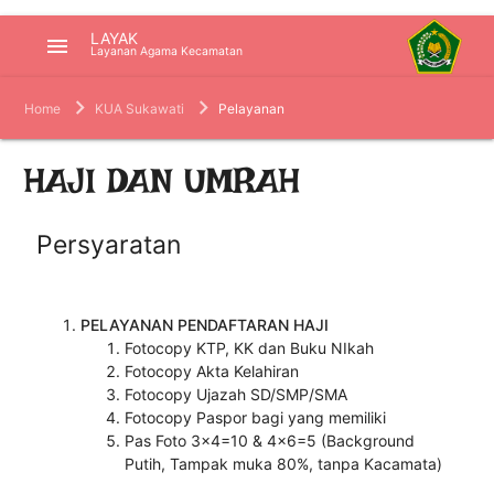
LAYAK
menu
Layanan Agama Kecamatan
Home
KUA Sukawati
Pelayanan
HAJI DAN UMRAH
Persyaratan
PELAYANAN
PENDAFTARAN HAJI
Fotocopy KTP, KK dan Buku NIkah
Fotocopy Akta Kelahiran
Fotocopy Ujazah SD/SMP/SMA
Fotocopy Paspor bagi yang memiliki
Pas Foto 3x4=10 & 4x6=5 (Background
Putih, Tampak muka 80%, tanpa Kacamata)