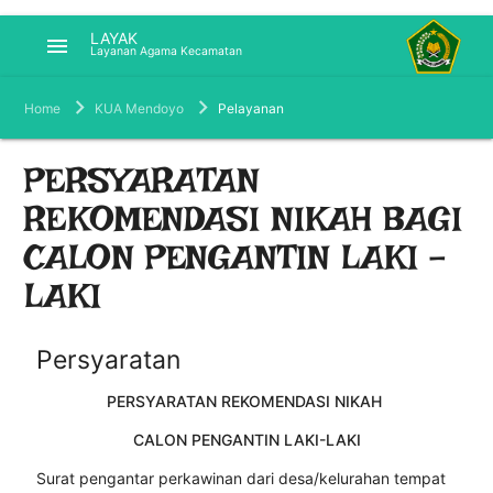
LAYAK
menu
Layanan Agama Kecamatan
Home
KUA Mendoyo
Pelayanan
PERSYARATAN
REKOMENDASI NIKAH BAGI
CALON PENGANTIN LAKI -
LAKI
Persyaratan
PERSYARATAN REKOMENDASI NIKAH
CALON PENGANTIN LAKI-LAKI
Surat pengantar perkawinan dari desa/kelurahan tempat