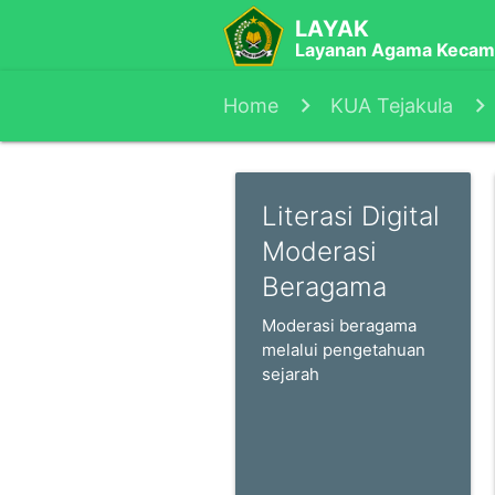
LAYAK
Layanan Agama Kecam
Home
KUA Tejakula
Literasi Digital
Moderasi
Beragama
Moderasi beragama
melalui pengetahuan
sejarah